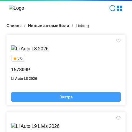
Lixiang | TOPEV
Список
/
Новые автомобили
/
Lixiang
5.0
157809P.
Li Auto L8 2026
Завтра