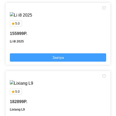
5.0
155999P.
Li i8 2025
Завтра
5.0
182899P.
Lixiang L9