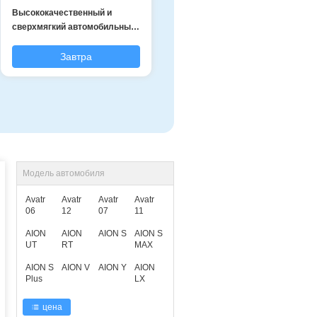
Высококачественный и
сверхмягкий автомобильный
подушка для головы
Завтра
Модель автомобиля
Avatr
Avatr
Avatr
Avatr
06
12
07
11
AION
AION
AION S
AION S
UT
RT
MAX
AION S
AION V
AION Y
AION
Plus
LX
цена