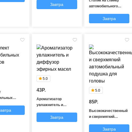
столик на спинку
Завтра
автомобильного
сиденья
Завтра
5.0
43P.
5.0
т
ильных
Ароматизатор
85P.
в
увлажнитель и
Завтра
диффузор эфирных
Высококачественный
масел
и сверхмягкий
Завтра
автомобильный
подушка для головы
Завтра