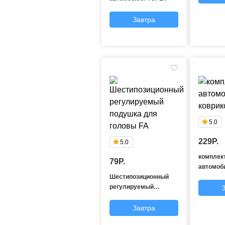
Завтра
5.0
229P.
5.0
комплек
79P.
автомоб
Шестипозиционный
коврико
регулируемый
подушка для головы
FA
Завтра