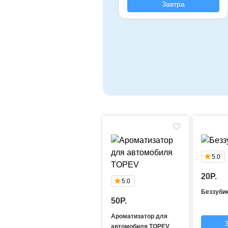
Завтра
5.0
20P.
5.0
Беззуби
50P.
Ароматизатор для
автомобиля TOPEV