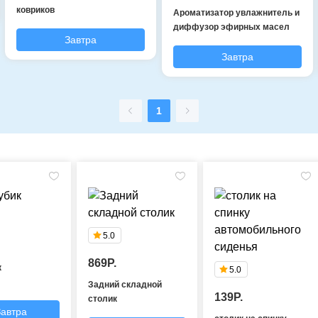
ковриков
Ароматизатор увлажнитель и
диффузор эфирных масел
Завтра
Завтра
1
5.0
869P.
к
5.0
Задний складной
139P.
столик
Завтра