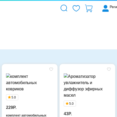
Рег
5.0
5.0
229P.
43P.
комплект автомобильных