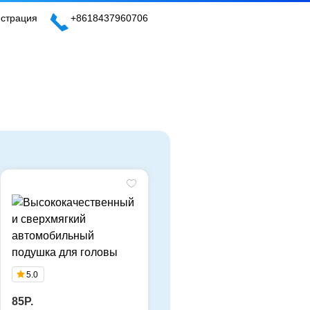
истрация
+8618437960706
5.0
85P.