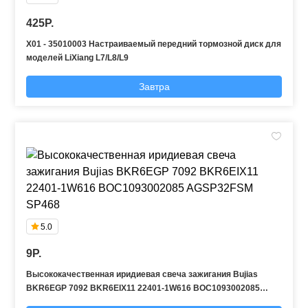
425P.
X01 - 35010003 Настраиваемый передний тормозной диск для
моделей LiXiang L7/L8/L9
Завтра
5.0
9P.
Высококачественная иридиевая свеча зажигания Bujias
BKR6EGP 7092 BKR6EIX11 22401-1W616 BOC1093002085
AGSP32FSM SP468