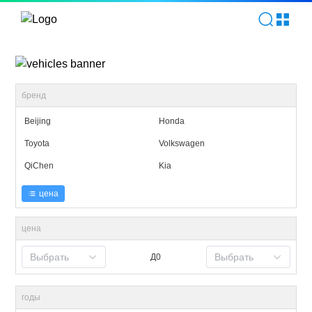
Автозапчасти | TOPEV
бренд
Beijing
Honda
Toyota
Volkswagen
QiChen
Kia
цена
цена
Выбрать
Выбрать
Д0
годы